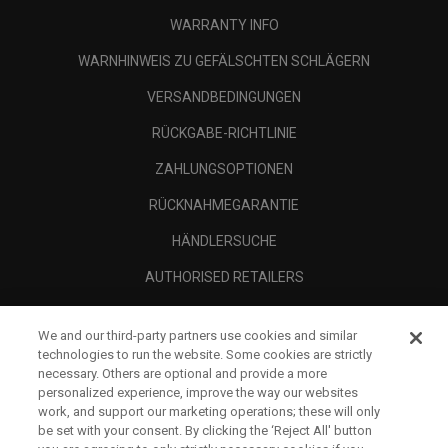
WARRANTY INFO
WARNHINWEIS ZU GEFÄLSCHTEN SCHLÄGERN
VERSANDBEDINGUNGEN
RÜCKGABE-RICHTLINIE
ZAHLUNGSOPTIONEN
RÜCKNAHMEGARANTIE
HÄNDLERSUCHE
AUTHORISED RETAILERS
SCAM AWARENESS
We and our third-party partners use cookies and similar
UNTERNEHMENSPROFIL
technologies to run the website. Some cookies are strictly
necessary. Others are optional and provide a more
RECHTLICHES-
personalized experience, improve the way our websites
work, and support our marketing operations; these will only
be set with your consent. By clicking the ‘Reject All' button