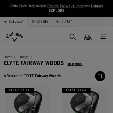
Elyte Price Drop across
Drivers
,
Fairways
,
Irons
and
Hybrids
EXPLORE
CALLAWAY
ODYSSEY
OUTLET
Warenk
Suche
O
Callaway
Golf
Home
Family
ELYTE FAIRWAY WOODS
VIEW MORE
6
Results in
ELYTE Fairway Woods
PRICE DROP
PRICE DROP