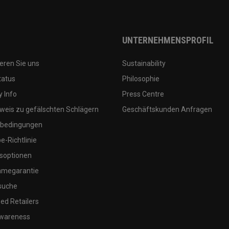
UNTERNEHMENSPROFIL
eren Sie uns
Sustainability
tatus
Philosophie
 Info
Press Centre
weis zu gefälschten Schlägern
Geschäftskunden Anfragen
bedingungen
-Richtlinie
soptionen
megarantie
suche
ed Retailers
wareness