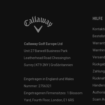
HILFE
Kontakti
Bestells
Warranty
Callaway Golf Europe Ltd
Warnhin
Unit 27 Barwell Business Park
Versand
Leatherhead Road Chessington
Rückgabe
Surrey | KT9 2NY | Großbritannien
Zahlung
Rücknah
Eingetragen in England und Wales
Händler
Nummer: 2756321
Authoris
Eingetragenen Firmensitzes: 1 Blossom
Scam A
Yard, Fourth Floor, London, E1 6RS