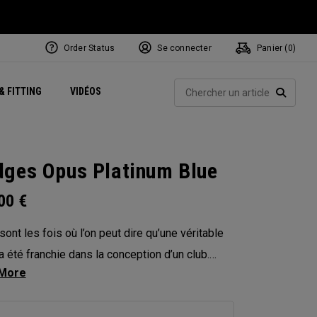
Order Status
Se connecter
Panier (
0
)
Centres de Performance
tum
 Juillet
ets
Exclusive Mavrik Complete Sets
Exclusivités - Balles de Golf
NEW Headwear
Women's Golf Balls
Rech
& FITTING
VIDÉOS
Régionaux
Golf
e
Exclusivités - Accessoires
Pass It On
RECHE
ges Opus Platinum Blue
.00
€
sont les fois où l’on peut dire qu’une véritable
a été franchie dans la conception d’un club.
 Platinum est un véritable bond en avant dans
hnologie des wedges, fusionnant les avancées