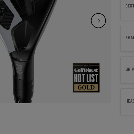
mélang
DEXT
et de 
en hau
SHA
GRIP
HEA