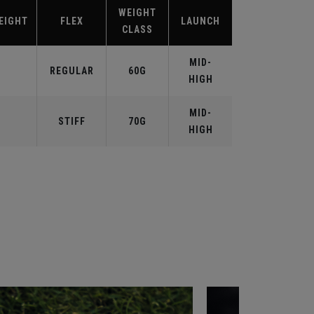
WEIGHT
EIGHT
FLEX
LAUNCH
CLASS
MID-
REGULAR
60G
HIGH
MID-
STIFF
70G
HIGH