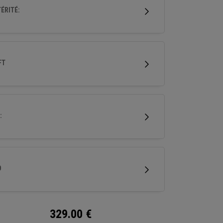
e polyvalent de départ de balle, de tolérance
ÉRITÉ:
contrôle de coup, ce qui en fait un choix fiable
t du sac.
FT
:
D
329.00
€