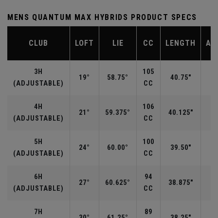
MENS QUANTUM MAX HYBRIDS PRODUCT SPECS
CLUB
LOFT
LIE
CC
LENGTH
AV
3H
105
19°
58.75°
40.75"
(ADJUSTABLE)
CC
4H
106
21°
59.375°
40.125"
(ADJUSTABLE)
CC
5H
100
24°
60.00°
39.50"
(ADJUSTABLE)
CC
6H
94
27°
60.625°
38.875"
(ADJUSTABLE)
CC
7H
89
30°
61.25°
38.25"