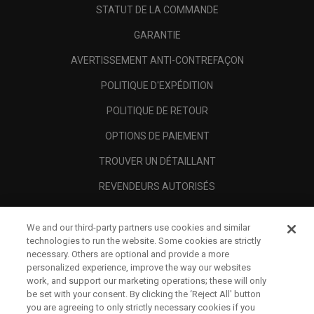
STATUT DE LA COMMANDE
GARANTIE
AVERTISSEMENT ANTI-CONTREFAÇON
POLITIQUE D'EXPÉDITION
POLITIQUE DE RETOUR
OPTIONS DE PAIEMENT
TROUVER UN DÉTAILLANT
REVENDEURS AUTORISÉS
SCAM AWARENESS
We and our third-party partners use cookies and similar
A PROPOS
technologies to run the website. Some cookies are strictly
necessary. Others are optional and provide a more
MENTIONS LÉGALES
personalized experience, improve the way our websites
work, and support our marketing operations; these will only
be set with your consent. By clicking the ‘Reject All' button
you are agreeing to only strictly necessary cookies if you