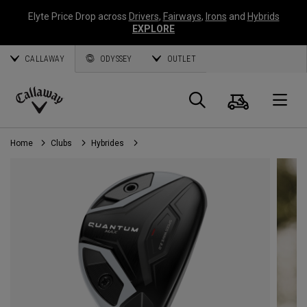
Elyte Price Drop across
Drivers
,
Fairways
,
Irons
and
Hybrids
EXPLORE
CALLAWAY
ODYSSEY
OUTLET
Panier
Recherch
O
Callaway
Golf
Home
Clubs
Hybrides