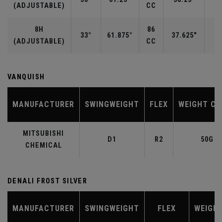
(ADJUSTABLE)
CC
8H
86
33°
61.875°
37.625"
(ADJUSTABLE)
CC
VANQUISH
MANUFACTURER
SWINGWEIGHT
FLEX
WEIGHT CL
MITSUBISHI
D1
R2
50G
CHEMICAL
DENALI FROST SILVER
MANUFACTURER
SWINGWEIGHT
FLEX
WEIGH