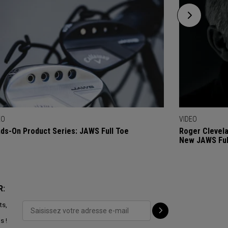
EO
VIDEO
ds-On Product Series: JAWS Full Toe
Roger Clevel
New JAWS Ful
R:
ts,
s !