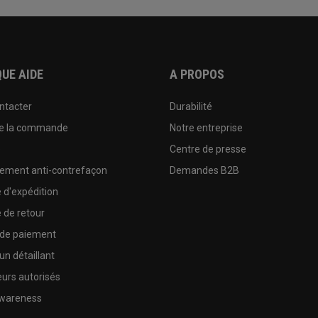
UE AIDE
A PROPOS
ntacter
Durabilité
de la commande
Notre entreprise
e
Centre de presse
sement anti-contrefaçon
Demandes B2B
e d'expédition
e de retour
 de paiement
un détaillant
urs autorisés
wareness