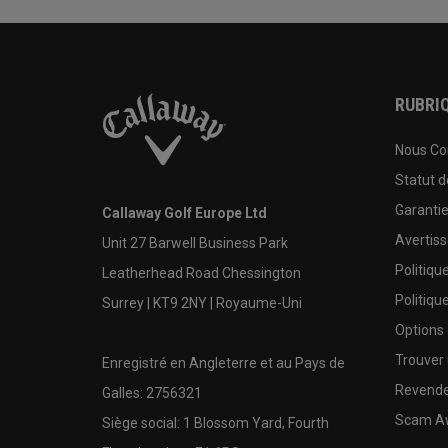
RUBRIQ
Nous Co
Statut 
Garanti
Callaway Golf Europe Ltd
Avertis
Unit 27 Barwell Business Park
Politiqu
Leatherhead Road Chessington
Politiqu
Surrey | KT9 2NY | Royaume-Uni
Options
Trouver 
Enregistré en Angleterre et au Pays de
Revende
Galles: 2756321
Scam A
Siège social: 1 Blossom Yard, Fourth