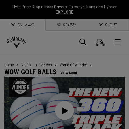
Elyte Price Drop across
Drivers
,
Fairways
,
Irons
and
Hybrids
EXPLORE
CALLAWAY
ODYSSEY
OUTLET
Panier
Recherch
O
Callaway
Golf
Home
Vidéos
Vidéos
World Of Wunder
WOW GOLF BALLS
VIEW MORE