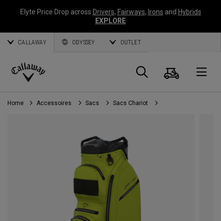
Elyte Price Drop across
Drivers
,
Fairways
,
Irons
and
Hybrids
EXPLORE
CALLAWAY
ODYSSEY
OUTLET
Panier
Recherch
O
Callaway
Golf
Home
Accessoires
Sacs
Sacs Chariot