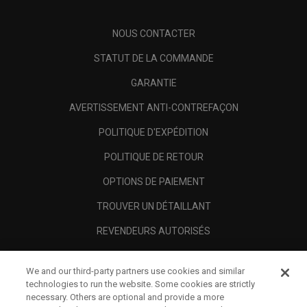
NOUS CONTACTER
STATUT DE LA COMMANDE
GARANTIE
AVERTISSEMENT ANTI-CONTREFAÇON
POLITIQUE D'EXPÉDITION
POLITIQUE DE RETOUR
OPTIONS DE PAIEMENT
TROUVER UN DÉTAILLANT
REVENDEURS AUTORISÉS
SCAM AWARENESS
We and our third-party partners use cookies and similar
A PROPOS
technologies to run the website. Some cookies are strictly
necessary. Others are optional and provide a more
MENTIONS LÉGALES