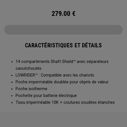
sac offre une organisation et une protection supérieures
pour vous aider à donner le meilleur de vous-même !
279.00
€
CARACTÉRISTIQUES ET DÉTAILS
14 compartiments Shaft Shield™ avec séparateurs
caoutchoutés
LOWRIDER™ : Compatible avec les chariots
Poche imperméable doublée pour objets de valeur
Poche isotherme
Pochette pour batterie électrique
Tissu imperméable 10K + coutures soudées étanches