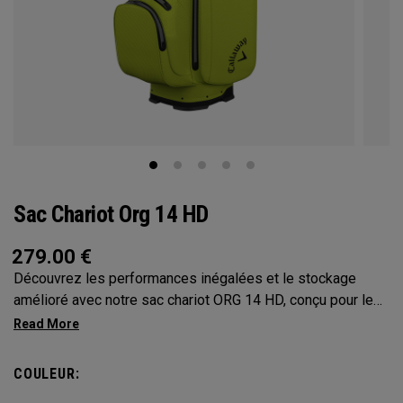
Sac Chariot Org 14 HD
279.00
€
Découvrez les performances inégalées et le stockage
amélioré avec notre sac chariot ORG 14 HD, conçu pour les
golfeurs qui n’ont besoin que du meilleur. Grâce à son
surmoulage en caoutchouc Shaft Shield à
14 compartiments, son tissu imperméable 10K à coutures
COULEUR:
étanches et ses fermetures éclair entièrement étanches, ce