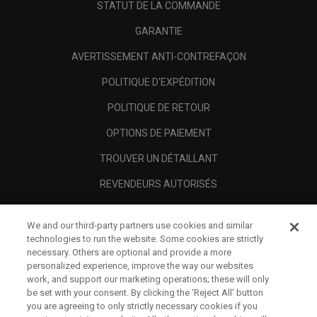
STATUT DE LA COMMANDE
GARANTIE
AVERTISSEMENT ANTI-CONTREFAÇON
POLITIQUE D'EXPÉDITION
POLITIQUE DE RETOUR
OPTIONS DE PAIEMENT
TROUVER UN DÉTAILLANT
REVENDEURS AUTORISÉS
SCAM AWARENESS
We and our third-party partners use cookies and similar
A PROPOS
technologies to run the website. Some cookies are strictly
necessary. Others are optional and provide a more
MENTIONS LÉGALES
personalized experience, improve the way our websites
work, and support our marketing operations; these will only
be set with your consent. By clicking the ‘Reject All' button
you are agreeing to only strictly necessary cookies if you