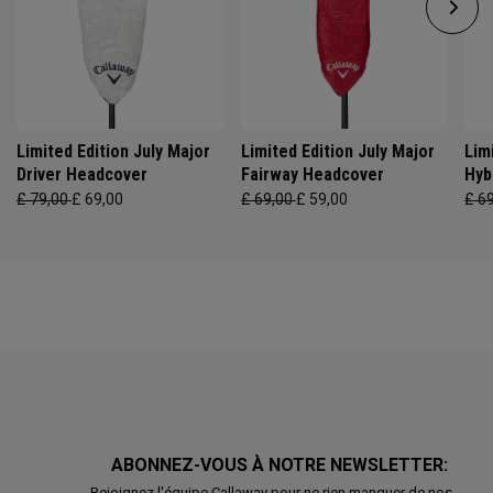
Limited Edition July Major
Limited Edition July Major
Lim
Driver Headcover
Fairway Headcover
Hyb
£ 79,00
£ 69,00
£ 69,00
£ 59,00
£ 6
ABONNEZ-VOUS À NOTRE NEWSLETTER:
Rejoignez l'équipe Callaway pour ne rien manquer de nos