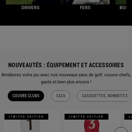
DRIVERS
FERS
BOIS
NOUVEAUTÉS : ÉQUIPEMENT ET ACCESSOIRES
Améliorez votre jeu avec nos nouveaux sacs de golf, couvre-chefs,
gants et bien plus encore !
COUVRE CLUBS
SACS
CASQUETTES, BONNETS ET 
LIMITED EDITION
LIMITED EDITION
L