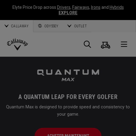
Elyte Price Drop across
Drivers
,
Fairways
,
Irons
and
Hybrids
EXPLORE
CALLAWAY
ODYSSEY
OUTLET
Panier
Recherch
O
Callaway
Golf
A QUANTUM LEAP FOR EVERY GOLFER
Quantum Max is designed to provide speed and consistency to
your game.