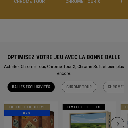
CHROME TOUR
CHROME TOUR X
CH
OPTIMISEZ VOTRE JEU AVEC LA BONNE BALLE
Achetez Chrome Tour, Chrome Tour X, Chrome Soft et bien plus
encore.
BALLES EXCLUSIVITÉS
CHROME TOUR
CHROME TO
ONLINE EXCLUSIVE
LIMITED EDITION
O
NEW