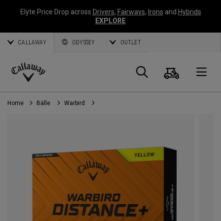
Elyte Price Drop across
Drivers
,
Fairways
,
Irons
and
Hybrids
EXPLORE
CALLAWAY
ODYSSEY
OUTLET
Warenk
Suche
O
Callaway
Golf
Home
Bälle
Warbird