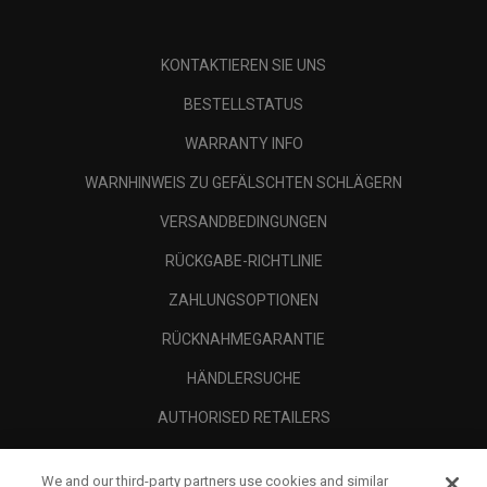
KONTAKTIEREN SIE UNS
BESTELLSTATUS
WARRANTY INFO
WARNHINWEIS ZU GEFÄLSCHTEN SCHLÄGERN
VERSANDBEDINGUNGEN
RÜCKGABE-RICHTLINIE
ZAHLUNGSOPTIONEN
RÜCKNAHMEGARANTIE
HÄNDLERSUCHE
AUTHORISED RETAILERS
SCAM AWARENESS
We and our third-party partners use cookies and similar