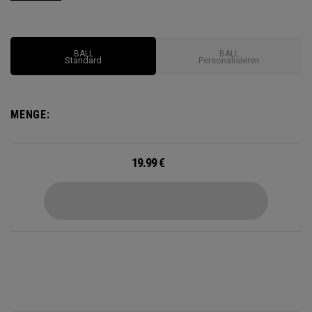
Geschwindigkeit erzeugt. Dieses langlebige Design fördert
einen hohen Ballstart und eine lange Flugbahn dank unserer
HEX-Aerodynamik, mit beeindruckendem Gefühl und
BALL
BALL
Kontrolle, um all diese Weite zu ergänzen.
Standard
Personalisieren
MENGE:
19.99
€