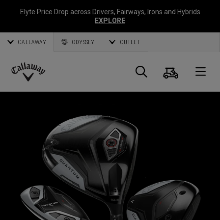
Elyte Price Drop across
Drivers
,
Fairways
,
Irons
and
Hybrids
EXPLORE
CALLAWAY
ODYSSEY
OUTLET
Warenk
Suche
O
Callaway
Golf