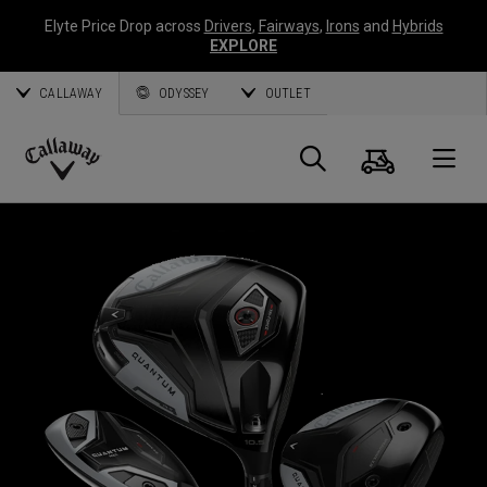
Elyte Price Drop across
Drivers
,
Fairways
,
Irons
and
Hybrids
EXPLORE
CALLAWAY
ODYSSEY
OUTLET
Warenk
Suche
O
Callaway
Golf