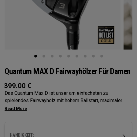
Quantum MAX D Fairwayhölzer Für Damen
399.00
€
Das Quantum Max D ist unser am einfachsten zu
spielendes Fairwayholz mit hohem Ballstart, maximaler
Fehlertoleranz und einer leichten Draw-Tendenz. Die
größere Auflagefläche und die flachere Schlagfläche fördern
einen einfachen Ballstart und eine natürliche, quadratische
Flugbahn – und das alles in einer vertrauenserweckenden
HÄNDIGKEIT: