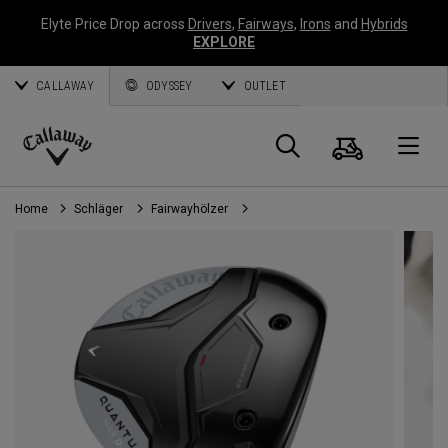
Elyte Price Drop across
Drivers
,
Fairways
,
Irons
and
Hybrids
EXPLORE
CALLAWAY
ODYSSEY
OUTLET
Warenk
Suche
O
Callaway
Golf
Home
Schläger
Fairwayhölzer