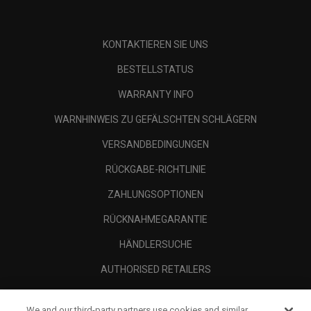
KONTAKTIEREN SIE UNS
BESTELLSTATUS
WARRANTY INFO
WARNHINWEIS ZU GEFÄLSCHTEN SCHLÄGERN
VERSANDBEDINGUNGEN
RÜCKGABE-RICHTLINIE
ZAHLUNGSOPTIONEN
RÜCKNAHMEGARANTIE
HÄNDLERSUCHE
AUTHORISED RETAILERS
SCAM AWARENESS
We and our third-party partners use cookies and similar