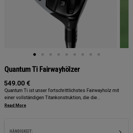
Quantum Ti Fairwayhölzer
549.00
€
Quantum Ti ist unser fortschrittlichstes Fairwayholz mit
einer vollständigen Titankonstruktion, die die
Fehlerverzeihung von Max mit der Performance-DNA von
Triple Diamond vereint. Entwickelt für Spieler, die ein
erstklassiges, vertrauensbildendes Fairwayholz mit hoher
Leistung suchen.
HÄNDIGKEIT: