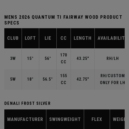
MENS 2026 QUANTUM TI FAIRWAY WOOD PRODUCT
SPECS
CLUB
LOFT
LIE
CC
LENGTH
AVAILABILITY
170
3W
15°
56°
43.25"
RH/LH
CC
155
RH/CUSTOM
5W
18°
56.5°
42.75"
CC
ONLY FOR LH
DENALI FROST SILVER
MANUFACTURER
SWINGWEIGHT
FLEX
WEIGH