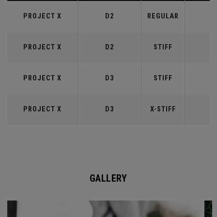
PROJECT X
D2
REGULAR
6
PROJECT X
D2
STIFF
6
PROJECT X
D3
STIFF
7
PROJECT X
D3
X-STIFF
7
GALLERY