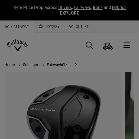
Elyte Price Drop across
Drivers
,
Fairways
,
Irons
and
Hybrids
EXPLORE
CALLAWAY
ODYSSEY
OUTLET
Warenk
Suche
O
Callaway
Golf
Home
Schläger
Fairwayhölzer