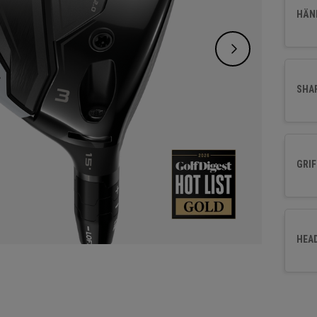
die Ko
HÄND
ideale
SHA
GRIF
HEA