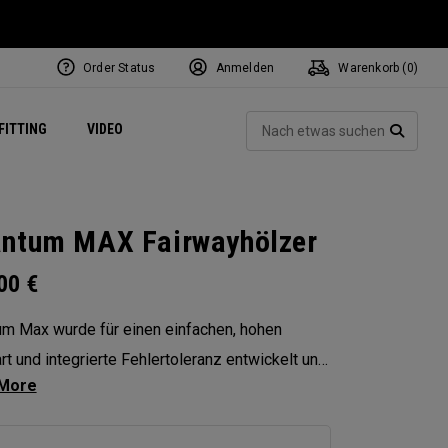
Order Status
Anmelden
Warenkorb (
0
)
ets
Exclusive Mavrik Complete Sets
Exklusiv - Golfbälle
NEW Headwear
Women's Golf Balls
Regional Performance Centers
Such
FITTING
VIDEO
e
Exklusiv - Zubehör
Pass It On
SUCH
ntum MAX Fairwayhölzer
.00
€
m Max wurde für einen einfachen, hohen
art und integrierte Fehlertoleranz entwickelt und
en Spielern so mehr Selbstvertrauen bei jedem
. Sein flaches Schlagflächendesign verbessert