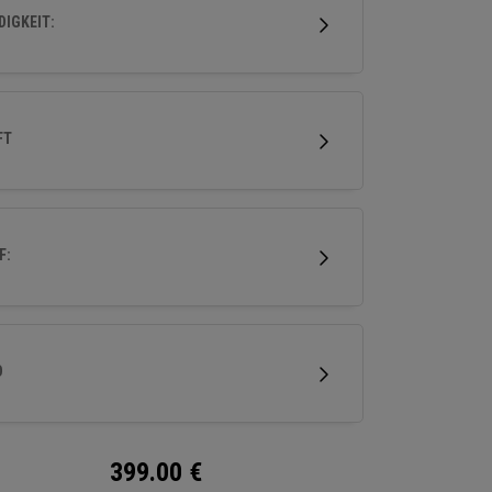
nstanz, und seine Vielseitigkeit macht ihn zur
IGKEIT:
n Wahl für eine große Bandbreite von Golfern.
FT
F:
D
399.00
€