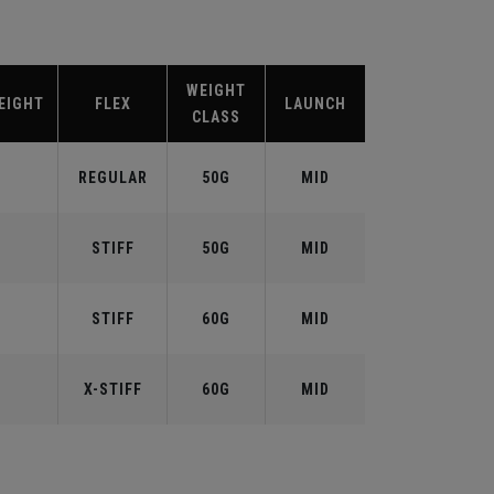
WEIGHT
EIGHT
FLEX
LAUNCH
CLASS
REGULAR
50G
MID
STIFF
50G
MID
STIFF
60G
MID
X-STIFF
60G
MID