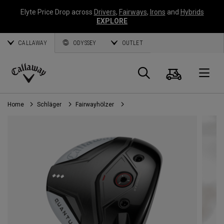
Elyte Price Drop across
Drivers
,
Fairways
,
Irons
and
Hybrids
EXPLORE
CALLAWAY
ODYSSEY
OUTLET
Warenk
Suche
O
Callaway
Golf
Home
Schläger
Fairwayhölzer