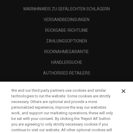
WARNHINWEIS ZU GEFÄLSCHTEN SCHLÄGERN
VERSANDBEDINGUNGEN
RÜCKGABE-RICHTLINIE
ZAHLUNGSOPTIONEN
RÜCKNAHMEGARANTIE
HÄNDLERSUCHE
AUTHORISED RETAILERS
SCAM AWARENESS
We and our third-party partners use cookies and similar
UNTERNEHMENSPROFIL
technologies to run the website. Some cookies are strictly
necessary. Others are optional and provide a more
RECHTLICHES-
personalized experience, improve the way our websites
work, and support our marketing operations; these will only
be set with your consent. By clicking the ‘Reject All' button
you are agreeing to only strictly necessary cookies if you
continue to visit our website. All other optional cookies will