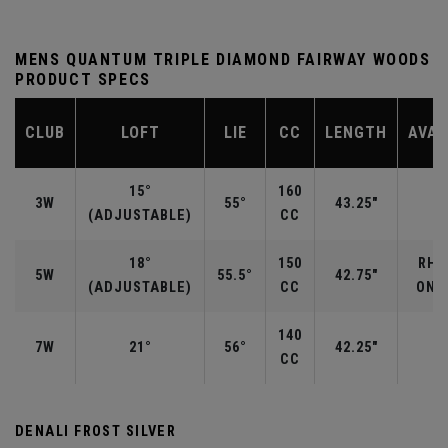
MENS QUANTUM TRIPLE DIAMOND FAIRWAY WOODS
PRODUCT SPECS
CLUB
LOFT
LIE
CC
LENGTH
AVAI
15°
160
3W
55°
43.25"
R
(ADJUSTABLE)
CC
18°
150
RH/
5W
55.5°
42.75"
(ADJUSTABLE)
CC
ONLY
140
7W
21°
56°
42.25"
CC
DENALI FROST SILVER