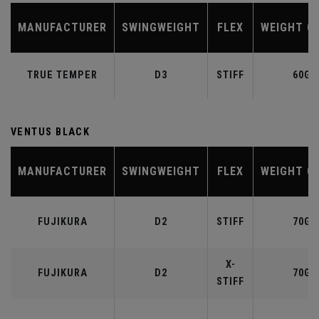
MANUFACTURER
SWINGWEIGHT
FLEX
WEIGHT C
TRUE TEMPER
D3
STIFF
60G
VENTUS BLACK
MANUFACTURER
SWINGWEIGHT
FLEX
WEIGHT C
FUJIKURA
D2
STIFF
70G
X-
FUJIKURA
D2
70G
STIFF