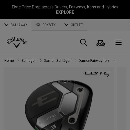
Elyte Price Drop across
Drivers
,
Fairways
,
Irons
and
Hybrids
EXPLORE
CALLAWAY
ODYSSEY
OUTLET
Warenk
Suche
O
Callaway
Golf
Home
Schläger
Damen Schläger
DamenFairwayholz