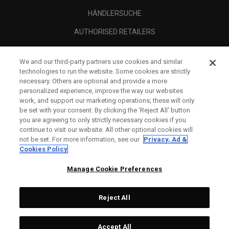
HÄNDLERSUCHE
AUTHORISED RETAILERS
SCAM AWARENESS
We and our third-party partners use cookies and similar
UNTERNEHMENSPROFIL
technologies to run the website. Some cookies are strictly
necessary. Others are optional and provide a more
RECHTLICHES-
personalized experience, improve the way our websites
work, and support our marketing operations; these will only
be set with your consent. By clicking the ‘Reject All' button
you are agreeing to only strictly necessary cookies if you
continue to visit our website. All other optional cookies will
not be set. For more information, see our
Privacy, Ad &
Cookies Policy
Manage Cookie Preferences
Reject All
©
2026
Topgolf Callaway Brands.
Accept All
Specs
CONFIGURE