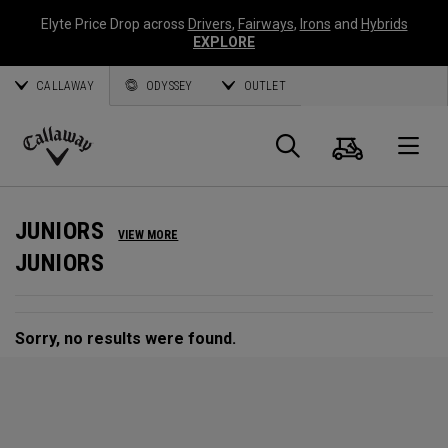
Elyte Price Drop across
Drivers
,
Fairways
,
Irons
and
Hybrids
EXPLORE
CALLAWAY
ODYSSEY
OUTLET
Warenk
Suche
O
Callaway
Golf
JUNIORS
VIEW MORE
JUNIORS
Sorry, no results were found.