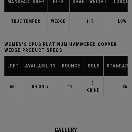
MANUFACTURER
FLEX
SHAFT WEIGHT
TORQUE
TRUE TEMPER
WEDGE
115
LOW
WOMEN'S OPUS PLATINUM HAMMERED COPPER
WEDGE PRODUCT SPECS
LOFT
AVAILABILITY
BOUNCE
SOLE
STANDARD
S-
60°
RH ONLY
12°
35.0
GRIND
GALLERY