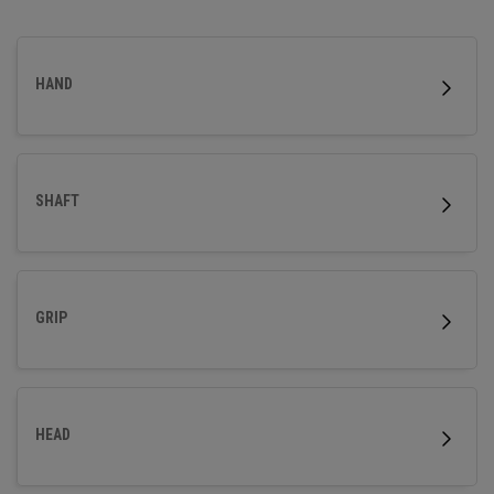
Präzision bei Kurzspielen mit einem unverwechselbaren,
handgefertigten Look wünschen.
HAND
SHAFT
GRIP
HEAD