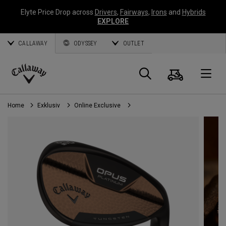
Elyte Price Drop across
Drivers
,
Fairways
,
Irons
and
Hybrids
EXPLORE
CALLAWAY
ODYSSEY
OUTLET
Warenk
Suche
O
Callaway
Golf
Home
Exklusiv
Online Exclusive