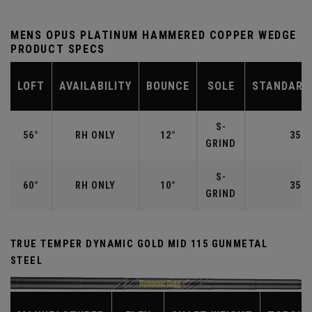
MENS OPUS PLATINUM HAMMERED COPPER WEDGE
PRODUCT SPECS
LOFT
AVAILABILITY
BOUNCE
SOLE
STANDARD
S-
56°
RH ONLY
12°
35.2
GRIND
S-
60°
RH ONLY
10°
35.0
GRIND
TRUE TEMPER DYNAMIC GOLD MID 115 GUNMETAL
STEEL