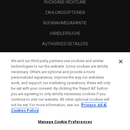
RÜCKGABE-RICHTLINIE
ZAHLUNGSOPTIONEN
RÜCKNAHMEGARANTIE
HÄNDLERSUCHE
AUTHORISED RETAILERS
SCAM AWARENESS
We and our third-party partners use cookies and similar
UNTERNEHMENSPROFIL
technologies to run the website. Some cookies are strictly
necessary. Others are optional and provide a more
RECHTLICHES-
personalized experience, improve the way our websites
work, and support our marketing operations; these will only
be set with your consent. By clicking the ‘Reject All' button
you are agreeing to only strictly necessary cookies if you
continue to visit our website. All other optional cookies will
not be set. For more information, see our
Privacy, Ad &
Cookies Policy
Manage Cookie Preferences