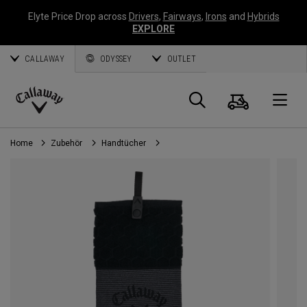
Elyte Price Drop across
Drivers
,
Fairways
,
Irons
and
Hybrids
EXPLORE
CALLAWAY
ODYSSEY
OUTLET
Warenk
Suche
O
Callaway
Golf
Home
Zubehör
Handtücher