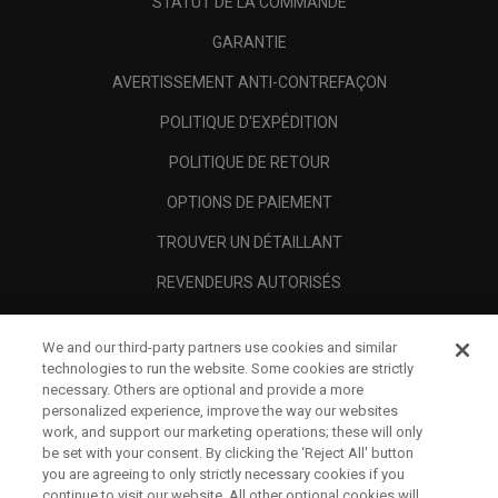
STATUT DE LA COMMANDE
GARANTIE
AVERTISSEMENT ANTI-CONTREFAÇON
POLITIQUE D'EXPÉDITION
POLITIQUE DE RETOUR
OPTIONS DE PAIEMENT
TROUVER UN DÉTAILLANT
REVENDEURS AUTORISÉS
SCAM AWARENESS
We and our third-party partners use cookies and similar
A PROPOS
technologies to run the website. Some cookies are strictly
necessary. Others are optional and provide a more
MENTIONS LÉGALES
personalized experience, improve the way our websites
work, and support our marketing operations; these will only
be set with your consent. By clicking the ‘Reject All' button
you are agreeing to only strictly necessary cookies if you
continue to visit our website. All other optional cookies will