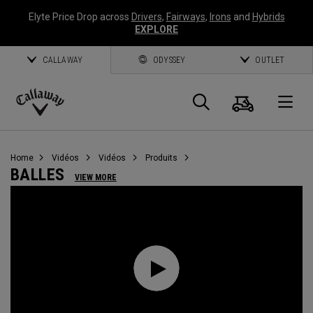
Elyte Price Drop across
Drivers
,
Fairways
,
Irons
and
Hybrids
EXPLORE
CALLAWAY
ODYSSEY
OUTLET
Panier
Recherch
O
Callaway
Golf
Home
Vidéos
Vidéos
Produits
BALLES
VIEW MORE