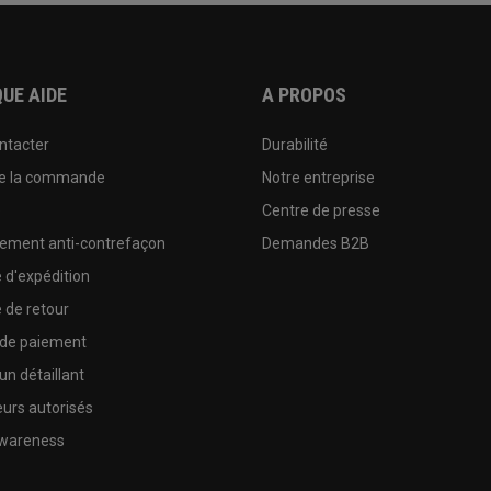
UE AIDE
A PROPOS
ntacter
Durabilité
de la commande
Notre entreprise
e
Centre de presse
sement anti-contrefaçon
Demandes B2B
e d'expédition
e de retour
 de paiement
un détaillant
urs autorisés
wareness