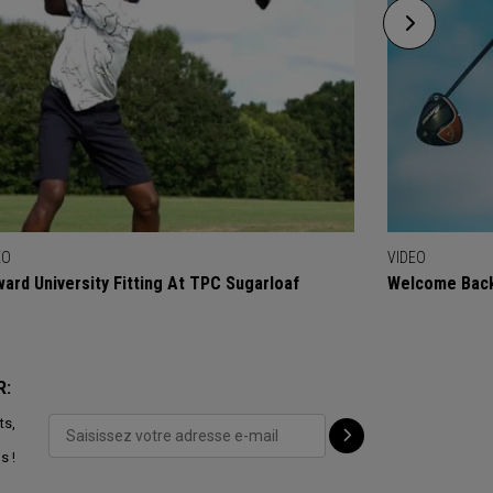
EO
VIDEO
ard University Fitting At TPC Sugarloaf
Welcome Back
R:
ts,
s !