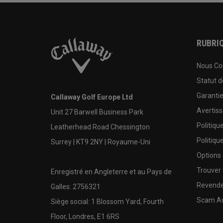
RUBRIQ
Nous Co
Statut 
Garanti
Callaway Golf Europe Ltd
Avertis
Unit 27 Barwell Business Park
Politiqu
Leatherhead Road Chessington
Politiqu
Surrey | KT9 2NY | Royaume-Uni
Options
Trouver 
Enregistré en Angleterre et au Pays de
Revende
Galles: 2756321
Scam A
Siège social: 1 Blossom Yard, Fourth
Floor, Londres, E1 6RS