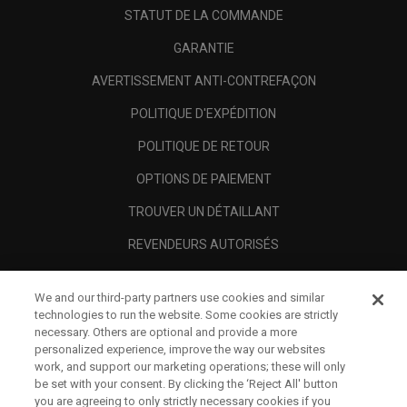
STATUT DE LA COMMANDE
GARANTIE
AVERTISSEMENT ANTI-CONTREFAÇON
POLITIQUE D'EXPÉDITION
POLITIQUE DE RETOUR
OPTIONS DE PAIEMENT
TROUVER UN DÉTAILLANT
REVENDEURS AUTORISÉS
SCAM AWARENESS
We and our third-party partners use cookies and similar
A PROPOS
technologies to run the website. Some cookies are strictly
necessary. Others are optional and provide a more
MENTIONS LÉGALES
personalized experience, improve the way our websites
work, and support our marketing operations; these will only
be set with your consent. By clicking the ‘Reject All' button
you are agreeing to only strictly necessary cookies if you