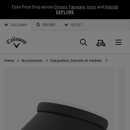
Elyte Price Drop across
Drivers
,
Fairways
,
Irons
and
Hybrids
EXPLORE
CALLAWAY
ODYSSEY
OUTLET
Panier
Recherch
O
Callaway
Golf
Home
Accessoires
Casquettes, bonnets et visières