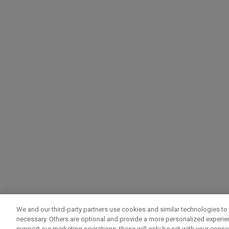
We and our third-party partners use cookies and similar technologies to 
necessary. Others are optional and provide a more personalized experi
support our marketing operations; these will only be set with your consent