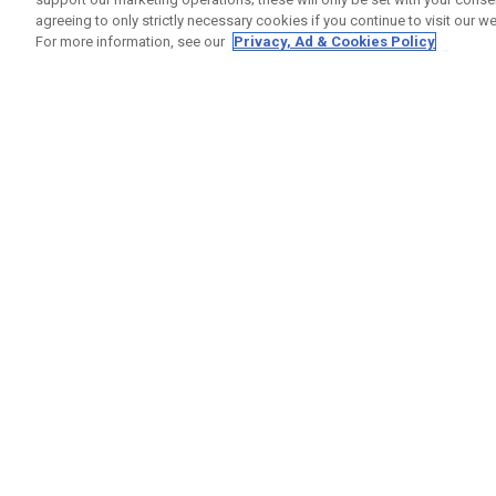
agreeing to only strictly necessary cookies if you continue to visit our we
For more information, see our
Privacy, Ad & Cookies Policy
GET SOCIAL
RUBRIQ
Nous Co
Statut 
Garanti
Callaway Golf Europe Ltd
Avertis
Unit 27 Barwell Business Park
Politiqu
Leatherhead Road Chessington
Politiqu
Surrey | KT9 2NY | Royaume-Uni