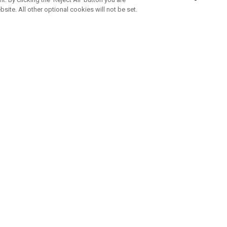
bsite. All other optional cookies will not be set.
ABONNEZ-VOUS À NOTRE NEWSLETTE
Rejoignez l'équipe Callaway pour ne rien manquer de nos produi
offres et conseil
UE AIDE
A PROPOS
ntacter
Durabilité
de la commande
Notre entreprise
e
Centre de presse
sement anti-contrefaçon
Demandes B2B
e d'expédition
e de retour