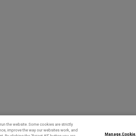
run the website. Some cookies are strictly
ence, improve the way our websites work, and
Manage Cookie
. By clicking the ‘Reject All' button you are