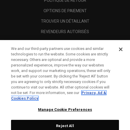
POLITIQUE DE RETOUR
OPTIONS DE PAIEMENT
TROUVER UN DÉTAILLANT
REVENDEURS AUTORISÉS
SCAM AWARENESS
We and our third-party partners use cookies and similar
A PROPOS
technologies to run the website. Some cookies are strictly
necessary. Others are optional and provide a more
MENTIONS LÉGALES
personalized experience, improve the way our websites
work, and support our marketing operations; these will only
be set with your consent. By clicking the ‘Reject All' button
you are agreeing to only strictly necessary cookies if you
continue to visit our website. All other optional cookies will
not be set. For more information, see our
Privacy, Ad &
Cookies Policy
Manage Cookie Preferences
Reject All