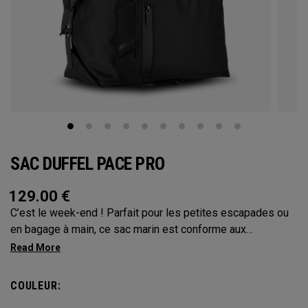
SAC DUFFEL PACE PRO
129.00
€
C’est le week-end ! Parfait pour les petites escapades ou
en bagage à main, ce sac marin est conforme aux
exigences en matière de sac cabine tout en offrant un
rangement optimal. Il est doté d’un sac à linge séparé. Sa
sangle amovible permet de le porter à l’épaule ou par sa
COULEUR:
poignée, pour un voyage confortable.