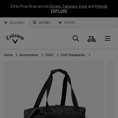
Elyte Price Drop across
Drivers
,
Fairways
,
Irons
and
Hybrids
EXPLORE
CALLAWAY
ODYSSEY
OUTLET
Panier
Recherch
O
Callaway
Golf
Home
Accessoires
OGIO
OGIO Backpacks