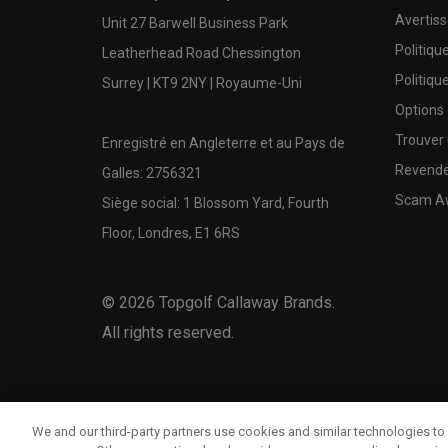
Avertis
Unit 27 Barwell Business Park
Politiqu
Leatherhead Road Chessington
Politiqu
Surrey | KT9 2NY | Royaume-Uni
Options
Trouver 
Enregistré en Angleterre et au Pays de
Revende
Galles: 2756321
Scam A
Siège social: 1 Blossom Yard, Fourth
Floor, Londres, E1 6RS
©
2026
Topgolf Callaway Brands.
All rights reserved.
We and our third-party partners use cookies and similar technologies to 