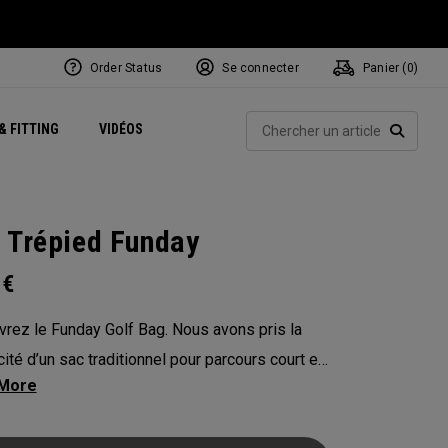
Order Status
Se connecter
Panier (
0
)
Centres de Performance
tum
 Juillet
ets
Exclusive Mavrik Complete Sets
Exclusivités - Balles de Golf
NEW Headwear
Women's Golf Balls
Rech
& FITTING
VIDÉOS
Régionaux
Golf
e
Exclusivités - Accessoires
Pass It On
RECHE
 Trépied Funday
0
€
rez le Funday Golf Bag. Nous avons pris la
cité d’un sac traditionnel pour parcours court et
s enrichie avec l’organisation emblématique
, sans ajouter de volume ni de poids. Le