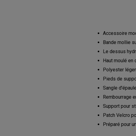
Accessoire modu
Bande mollie su
Le dessus hydr
Haut moulé en d
Polyester lége
Pieds de suppor
Sangle d'épaul
Rembourrage er
Support pour s
Patch Velcro po
Préparé pour un