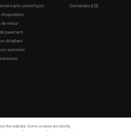
sement anti-contrefaçon
Demandes B2B
e d'expédition
e de retour
 de paiement
un détaillant
urs autorisés
wareness
run the website. Some cookies are strictly