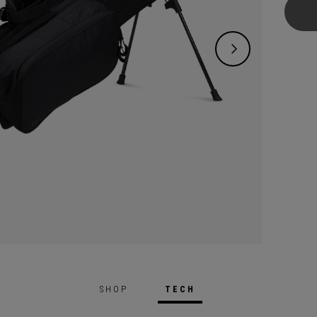
Funday
les gol
parcou
d’ajou
rangem
équipe
manièr
inégal
courte
un mot
durant
dessus
matéri
pour a
SHOP
TECH
légère