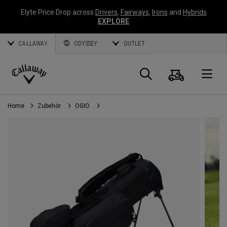
Elyte Price Drop across
Drivers
,
Fairways
,
Irons
and
Hybrids
EXPLORE
CALLAWAY
ODYSSEY
OUTLET
Warenk
Suche
O
Callaway
Golf
Home
Zubehör
OGIO