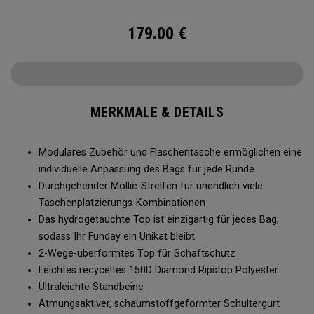
können Sie die Haupttasche ganz einfach anbringen oder
entfernen, um Ihre Ausrüstung individuell anzupassen.
179.00
€
Dieses innovative Design revolutioniert das Tragen Ihres
Bags und bietet unübertroffene Organisation und Komfort
für kurze Runden. Jeder Bag hat eine einzigartige Oberseite
mit einem individuellen Muster, das durch ein spezielles
Tauchverfahren während der Herstellung entsteht. Mit
MERKMALE & DETAILS
seinem wassergetauchten Top, den leichten Standbeinen
und den langlebigen Materialien ist der Funday Golf Bag
Modulares Zubehör und Flaschentasche ermöglichen eine
perfekt dafür gemacht, den Elementen zu trotzen und Ihnen
individuelle Anpassung des Bags für jede Runde
gleichzeitig maximale Bewegungsfreiheit zu bieten.
Durchgehender Mollie-Streifen für unendlich viele
Taschenplatzierungs-Kombinationen
Das hydrogetauchte Top ist einzigartig für jedes Bag,
sodass Ihr Funday ein Unikat bleibt
2-Wege-überformtes Top für Schaftschutz
Leichtes recyceltes 150D Diamond Ripstop Polyester
Ultraleichte Standbeine
Atmungsaktiver, schaumstoffgeformter Schultergurt