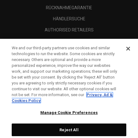
RÜCKNAHMEGARANTIE
HÄNDLERSUCHE
AUTHORISED RETAILERS
SCAM AWARENESS
We and our third-party partners use cookies and similar
UNTERNEHMENSPROFIL
technologies to run the website. Some cookies are strictly
necessary. Others are optional and provide a more
RECHTLICHES-
personalized experience, improve the way our websites
work, and support our marketing operations; these will only
be set with your consent. By clicking the ‘Reject All' button
you are agreeing to only strictly necessary cookies if you
continue to visit our website. All other optional cookies will
not be set. For more information, see our
Privacy, Ad &
Cookies Policy
Manage Cookie Preferences
Reject All