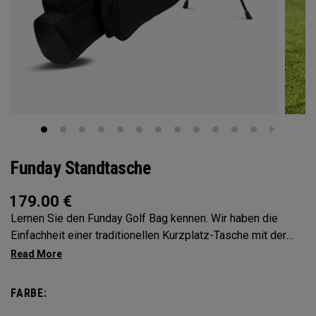
Funday Standtasche
179.00
€
Lernen Sie den Funday Golf Bag kennen. Wir haben die
Einfachheit einer traditionellen Kurzplatz-Tasche mit der
legendären OGIO-Organisation kombiniert – ganz ohne
zusätzliches Gewicht oder Volumen. Der Funday Golf Bag
ist leicht, vielseitig und ideal für Golfer, die Flexibilität auf
FARBE:
dem Platz wünschen. Dank seines modularen Zubehörs