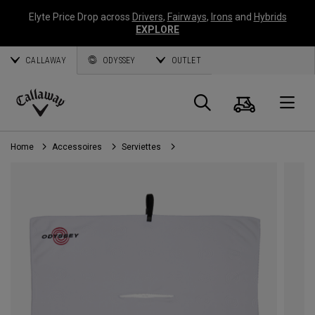
Elyte Price Drop across
Drivers
,
Fairways
,
Irons
and
Hybrids
EXPLORE
CALLAWAY
ODYSSEY
OUTLET
Panier
Recherch
O
Callaway
Golf
Home
Accessoires
Serviettes