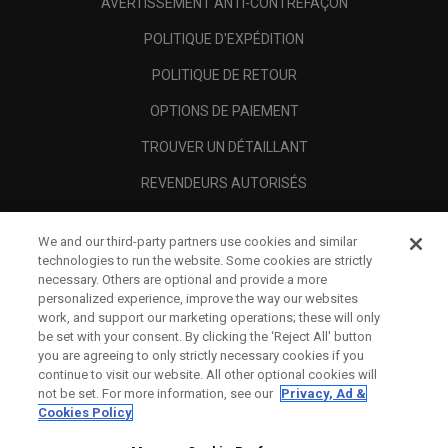
AVERTISSEMENT ANTI-CONTREFAÇON
POLITIQUE D'EXPÉDITION
POLITIQUE DE RETOUR
OPTIONS DE PAIEMENT
TROUVER UN DÉTAILLANT
REVENDEURS AUTORISÉS
SCAM AWARENESS
We and our third-party partners use cookies and similar
A PROPOS
technologies to run the website. Some cookies are strictly
necessary. Others are optional and provide a more
MENTIONS LÉGALES
personalized experience, improve the way our websites
work, and support our marketing operations; these will only
be set with your consent. By clicking the ‘Reject All' button
you are agreeing to only strictly necessary cookies if you
continue to visit our website. All other optional cookies will
not be set. For more information, see our
Privacy, Ad &
Cookies Policy