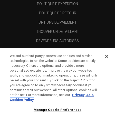
POLITIQUE D'EXPÉDITION
POLITIQUE DE RETOUR
OPTIONS DE PAIEMENT
TROUVER UN DÉTAILLANT
REVENDEURS AUTORISÉS
SCAM AWARENESS
We and our third-party partners use cookies and similar
A PROPOS
technologies to run the website. Some cookies are strictly
necessary. Others are optional and provide a more
MENTIONS LÉGALES
personalized experience, improve the way our websites
work, and support our marketing operations; these will only
be set with your consent. By clicking the ‘Reject All' button
you are agreeing to only strictly necessary cookies if you
continue to visit our website. All other optional cookies will
not be set. For more information, see our
Privacy, Ad &
Cookies Policy
Manage Cookie Preferences