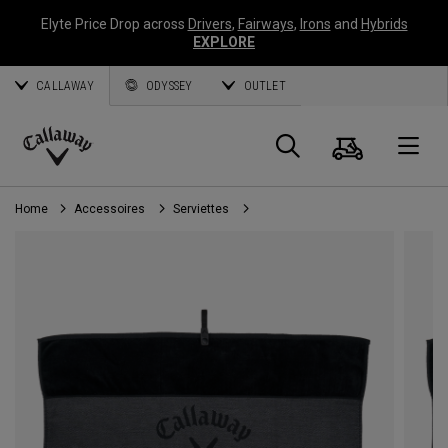
Elyte Price Drop across
Drivers
,
Fairways
,
Irons
and
Hybrids
EXPLORE
CALLAWAY
ODYSSEY
OUTLET
Panier
Recherch
O
Callaway
Golf
Home
Accessoires
Serviettes