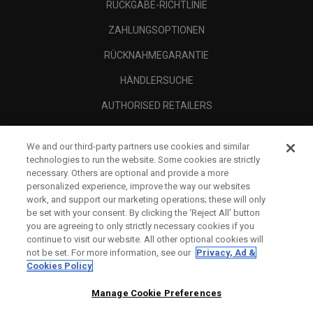
RÜCKGABE-RICHTLINIE
ZAHLUNGSOPTIONEN
RÜCKNAHMEGARANTIE
HÄNDLERSUCHE
AUTHORISED RETAILERS
SCAM AWARENESS
We and our third-party partners use cookies and similar
UNTERNEHMENSPROFIL
technologies to run the website. Some cookies are strictly
necessary. Others are optional and provide a more
RECHTLICHES-
personalized experience, improve the way our websites
work, and support our marketing operations; these will only
be set with your consent. By clicking the ‘Reject All' button
you are agreeing to only strictly necessary cookies if you
continue to visit our website. All other optional cookies will
not be set. For more information, see our
Privacy, Ad &
Cookies Policy
Manage Cookie Preferences