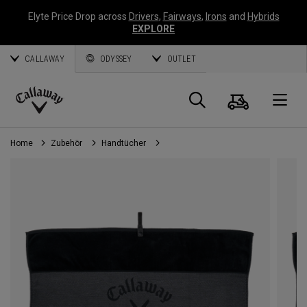
Elyte Price Drop across
Drivers
,
Fairways
,
Irons
and
Hybrids
EXPLORE
CALLAWAY
ODYSSEY
OUTLET
Warenk
Suche
O
Callaway
Golf
Home
Zubehör
Handtücher