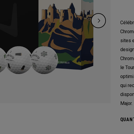
Célébr
Chrome
sites 
design
Chrome
le Tou
optimi
qui re
dispon
Major.
QUANT