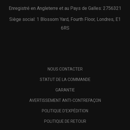
Enregistré en Angleterre et au Pays de Galles: 2756321
Siège social: 1 Blossom Yard, Fourth Floor, Londres, E1
6RS
NOUS CONTACTER
STATUT DE LA COMMANDE
GARANTIE
AVERTISSEMENT ANTI-CONTREFAÇON
POLITIQUE D'EXPÉDITION
POLITIQUE DE RETOUR