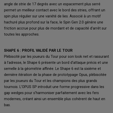
angle de strie de 17 degrés avec un espacement plus serré
permet un meilleur contact avec le bord des stries, offrant un
spin plus régulier sur une variété de lies. Associé à un motif
hachuré plus profond sur la face, le Spin Gen 2.0 génère une
friction accrue pour plus de mordant et de capacité d’arrêt sur
toutes les approches.
SHAPE 6 : PROFIL VALIDÉ PAR LE TOUR
Plébiscité par les joueurs du Tour pour son look net et rassurant
à l’adresse, le Shape 6 présente un bord d’attaque précis et une
semelle à la géométrie affinée. Le Shape 6 est la sixième et
dernière itération de la phase de prototypage Opus, plébiscitée
par les joueurs du Tour et les champions des plus grands
tournois. L’OPUS SP introduit une forme progressive dans les
gap wedges pour s’harmoniser parfaitement avec les fers
modernes, créant ainsi un ensemble plus cohérent de haut en
bas.