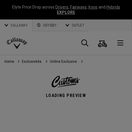
Elyte Price Drop across
Drivers
,
Fairways
,
Irons
and
Hybrids
EXPLORE
CALLAWAY
ODYSSEY
OUTLET
Panier
Recherch
O
Callaway
Golf
Home
Exclusivités
Online Exclusive
LOADING PREVIEW