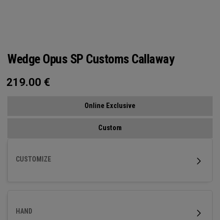
Wedge Opus SP Customs Callaway
219.00
€
Online Exclusive
Custom
CUSTOMIZE
HAND