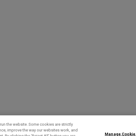
run the website. Some cookies are strictly
ence, improve the way our websites work, and
Manage Cookie
. By clicking the ‘Reject All' button you are