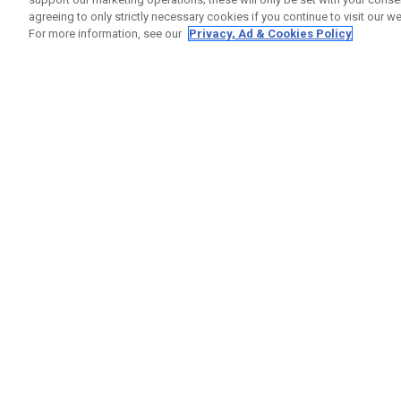
agreeing to only strictly necessary cookies if you continue to visit our we
For more information, see our
Privacy, Ad & Cookies Policy
GET SOCIAL
RUBRIQ
Nous Co
Statut 
Garanti
Callaway Golf Europe Ltd
Avertis
Unit 27 Barwell Business Park
Politiqu
Leatherhead Road Chessington
Politiqu
Surrey | KT9 2NY | Royaume-Uni