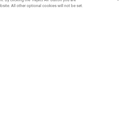
bsite. All other optional cookies will not be set.
ABONNEZ-VOUS À NOTRE NEWSLETTE
Rejoignez l'équipe Callaway pour ne rien manquer de nos produi
offres et conseil
UE AIDE
A PROPOS
ntacter
Durabilité
de la commande
Notre entreprise
e
Centre de presse
sement anti-contrefaçon
Demandes B2B
e d'expédition
e de retour