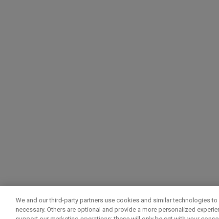
We and our third-party partners use cookies and similar technologies to 
necessary. Others are optional and provide a more personalized experi
support our marketing operations; these will only be set with your consent