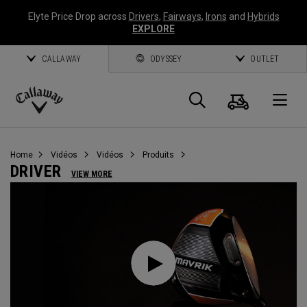
Elyte Price Drop across
Drivers
,
Fairways
,
Irons
and
Hybrids
EXPLORE
CALLAWAY
ODYSSEY
OUTLET
Panier
Recherch
O
Callaway
Golf
Home
Vidéos
Vidéos
Produits
DRIVER
VIEW MORE