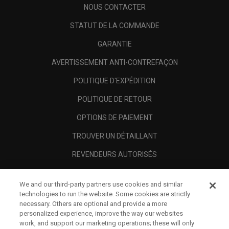
NOUS CONTACTER
STATUT DE LA COMMANDE
GARANTIE
AVERTISSEMENT ANTI-CONTREFAÇON
POLITIQUE D'EXPÉDITION
POLITIQUE DE RETOUR
OPTIONS DE PAIEMENT
TROUVER UN DÉTAILLANT
REVENDEURS AUTORISÉS
SCAM AWARENESS
We and our third-party partners use cookies and similar
A PROPOS
technologies to run the website. Some cookies are strictly
necessary. Others are optional and provide a more
MENTIONS LÉGALES
personalized experience, improve the way our websites
work, and support our marketing operations; these will only