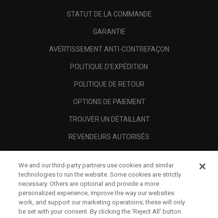
STATUT DE LA COMMANDE
GARANTIE
AVERTISSEMENT ANTI-CONTREFAÇON
POLITIQUE D'EXPÉDITION
POLITIQUE DE RETOUR
OPTIONS DE PAIEMENT
TROUVER UN DÉTAILLANT
REVENDEURS AUTORISÉS
SCAM AWARENESS
We and our third-party partners use cookies and similar
A PROPOS
technologies to run the website. Some cookies are strictly
necessary. Others are optional and provide a more
MENTIONS LÉGALES
personalized experience, improve the way our websites
work, and support our marketing operations; these will only
be set with your consent. By clicking the ‘Reject All' button