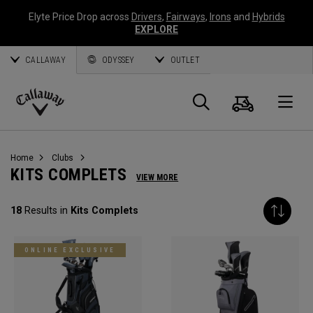
Elyte Price Drop across
Drivers
,
Fairways
,
Irons
and
Hybrids
EXPLORE
CALLAWAY
ODYSSEY
OUTLET
Panier
Recherch
O
Callaway
Golf
Home
Clubs
KITS COMPLETS
VIEW MORE
18
Results in
Kits Complets
ONLINE EXCLUSIVE