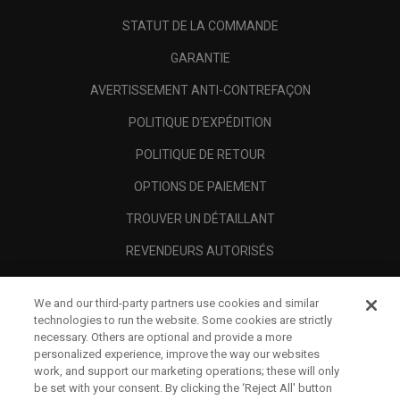
STATUT DE LA COMMANDE
GARANTIE
AVERTISSEMENT ANTI-CONTREFAÇON
POLITIQUE D'EXPÉDITION
POLITIQUE DE RETOUR
OPTIONS DE PAIEMENT
TROUVER UN DÉTAILLANT
REVENDEURS AUTORISÉS
SCAM AWARENESS
We and our third-party partners use cookies and similar
A PROPOS
technologies to run the website. Some cookies are strictly
necessary. Others are optional and provide a more
MENTIONS LÉGALES
personalized experience, improve the way our websites
work, and support our marketing operations; these will only
be set with your consent. By clicking the ‘Reject All' button