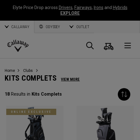
Elyte Price Drop across
Drivers
,
Fairways
,
Irons
and
Hybrids
EXPLORE
CALLAWAY
ODYSSEY
OUTLET
Panier
Recherch
O
Callaway
Golf
Home
Clubs
KITS COMPLETS
VIEW MORE
18
Results in
Kits Complets
ONLINE EXCLUSIVE