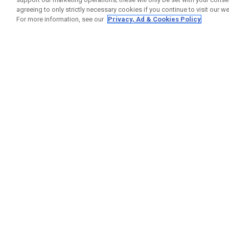
agreeing to only strictly necessary cookies if you continue to visit our we
For more information, see our
Privacy, Ad & Cookies Policy
GET SOCIAL
RUBRIQ
Nous Co
Statut 
Garanti
Callaway Golf Europe Ltd
Avertis
Unit 27 Barwell Business Park
Politiqu
Leatherhead Road Chessington
Politiqu
Surrey | KT9 2NY | Royaume-Uni