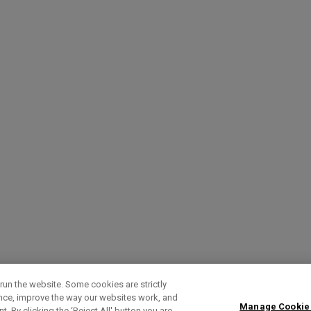
run the website. Some cookies are strictly
ence, improve the way our websites work, and
Manage Cookie
. By clicking the ‘Reject All' button you are