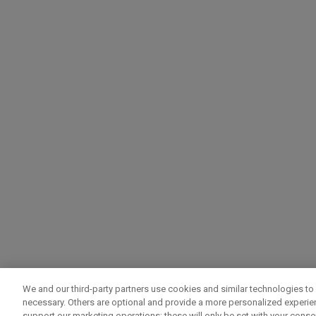
We and our third-party partners use cookies and similar technologies to 
necessary. Others are optional and provide a more personalized experi
support our marketing operations; these will only be set with your consent