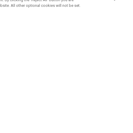
bsite. All other optional cookies will not be set.
ABONNEZ-VOUS À NOTRE NEWSLETTE
Rejoignez l'équipe Callaway pour ne rien manquer de nos produi
offres et conseil
UE AIDE
A PROPOS
ntacter
Durabilité
de la commande
Notre entreprise
e
Centre de presse
sement anti-contrefaçon
Demandes B2B
e d'expédition
e de retour