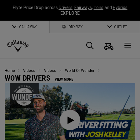
Elyte Price Drop across
Drivers
,
Fairways
,
Irons
and
Hybrids
EXPLORE
CALLAWAY
ODYSSEY
OUTLET
Panier
Recherch
O
Callaway
Golf
Home
Vidéos
Vidéos
World Of Wunder
WOW DRIVERS
VIEW MORE