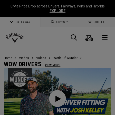
Elyte Price Drop across
Drivers
,
Fairways
,
Irons
and
Hybrids
EXPLORE
CALLAWAY
ODYSSEY
OUTLET
Panier
Recherch
O
Callaway
Golf
Home
Vidéos
Vidéos
World Of Wunder
WOW DRIVERS
VIEW MORE