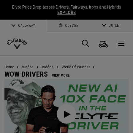
Elyte Price Drop across
Drivers
,
Fairways
,
Irons
and
Hybrids
EXPLORE
CALLAWAY
ODYSSEY
OUTLET
Panier
Recherch
O
Callaway
Golf
Home
Vidéos
Vidéos
World Of Wunder
WOW DRIVERS
VIEW MORE