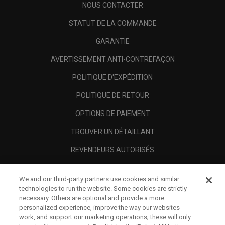
NOUS CONTACTER
STATUT DE LA COMMANDE
GARANTIE
AVERTISSEMENT ANTI-CONTREFAÇON
POLITIQUE D'EXPÉDITION
POLITIQUE DE RETOUR
OPTIONS DE PAIEMENT
TROUVER UN DÉTAILLANT
REVENDEURS AUTORISÉS
SCAM AWARENESS
We and our third-party partners use cookies and similar
A PROPOS
technologies to run the website. Some cookies are strictly
necessary. Others are optional and provide a more
MENTIONS LÉGALES
personalized experience, improve the way our websites
work, and support our marketing operations; these will only