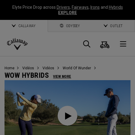
Elyte Price Drop across
Drivers
,
Fairways
,
Irons
and
Hybrids
EXPLORE
CALLAWAY
ODYSSEY
OUTLET
Panier
Recherch
O
Callaway
Golf
Home
Vidéos
Vidéos
World Of Wunder
WOW HYBRIDS
VIEW MORE