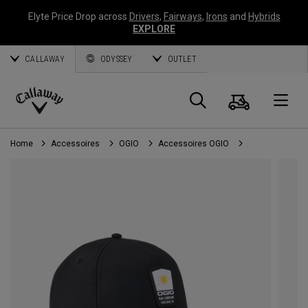
Elyte Price Drop across
Drivers
,
Fairways
,
Irons
and
Hybrids
EXPLORE
CALLAWAY
ODYSSEY
OUTLET
Panier
Recherch
O
Callaway
Golf
Home
Accessoires
OGIO
Accessoires OGIO