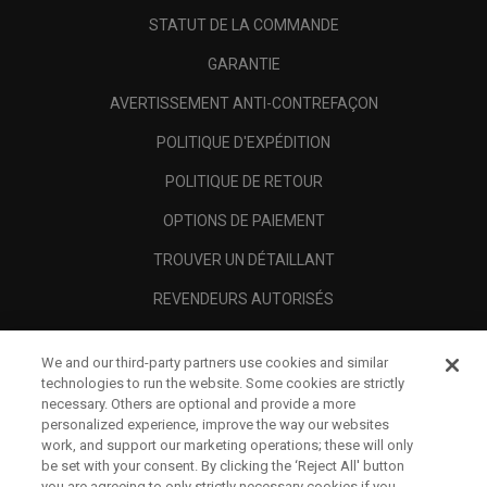
STATUT DE LA COMMANDE
GARANTIE
AVERTISSEMENT ANTI-CONTREFAÇON
POLITIQUE D'EXPÉDITION
POLITIQUE DE RETOUR
OPTIONS DE PAIEMENT
TROUVER UN DÉTAILLANT
REVENDEURS AUTORISÉS
SCAM AWARENESS
We and our third-party partners use cookies and similar
A PROPOS
technologies to run the website. Some cookies are strictly
necessary. Others are optional and provide a more
MENTIONS LÉGALES
personalized experience, improve the way our websites
work, and support our marketing operations; these will only
be set with your consent. By clicking the ‘Reject All' button
you are agreeing to only strictly necessary cookies if you