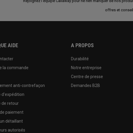
Rejoignez l'équipe Callaway pour ne rien manquer de nos produi
offres et conseil
UE AIDE
A PROPOS
ntacter
Durabilité
de la commande
Notre entreprise
e
Centre de presse
sement anti-contrefaçon
Demandes B2B
e d'expédition
e de retour
 de paiement
un détaillant
urs autorisés