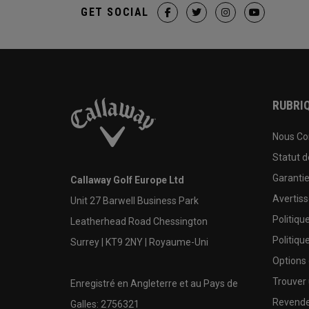
GET SOCIAL
RUBRIQ
Nous Co
Statut 
Garanti
Callaway Golf Europe Ltd
Avertis
Unit 27 Barwell Business Park
Politiqu
Leatherhead Road Chessington
Politiqu
Surrey | KT9 2NY | Royaume-Uni
Options
Trouver 
Enregistré en Angleterre et au Pays de
Revende
Galles: 2756321