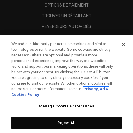
OPTIONS DE PAIEMENT
TROUVER UN DÉTAILLANT
REVENDEURS AUTORISÉS
SCAM AWARENESS
We and our third-party partners use cookies and similar
A PROPOS
technologies to run the website. Some cookies are strictly
necessary. Others are optional and provide a more
MENTIONS LÉGALES
personalized experience, improve the way our websites
work, and support our marketing operations; these will only
be set with your consent. By clicking the ‘Reject All' button
you are agreeing to only strictly necessary cookies if you
continue to visit our website. All other optional cookies will
not be set. For more information, see our
Privacy, Ad &
Cookies Policy
Manage Cookie Preferences
Reject All