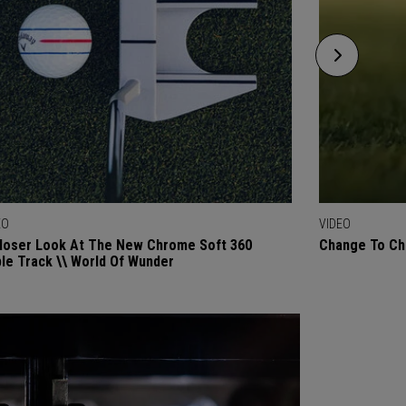
EO
VIDEO
loser Look At The New Chrome Soft 360
Change To Chr
ple Track \\ World Of Wunder