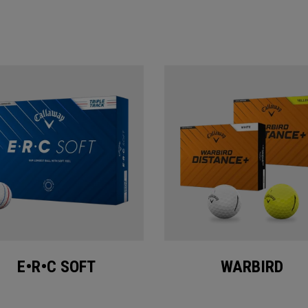
E•R•C SOFT
WARBIRD