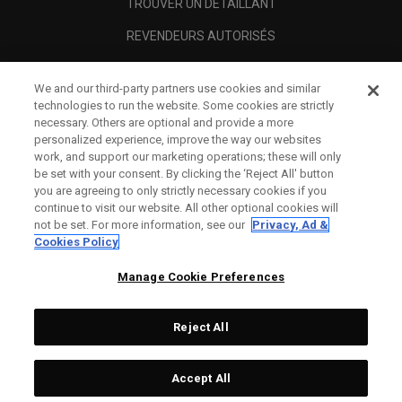
TROUVER UN DÉTAILLANT
REVENDEURS AUTORISÉS
SCAM AWARENESS
We and our third-party partners use cookies and similar
A PROPOS
technologies to run the website. Some cookies are strictly
necessary. Others are optional and provide a more
MENTIONS LÉGALES
personalized experience, improve the way our websites
work, and support our marketing operations; these will only
be set with your consent. By clicking the ‘Reject All' button
you are agreeing to only strictly necessary cookies if you
continue to visit our website. All other optional cookies will
not be set. For more information, see our
Privacy, Ad &
Cookies Policy
Manage Cookie Preferences
Reject All
©
2026
Topgolf Callaway Brands.
Accept All
Specs
CONFIGURE
All rights reserved.