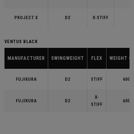
PROJECT X
D2
X-STIFF
6
VENTUS BLACK
MANUFACTURER
SWINGWEIGHT
FLEX
WEIGHT C
FUJIKURA
D2
STIFF
60G
X-
FUJIKURA
D2
60G
STIFF