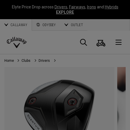
Elyte Price Drop across
Drivers
,
Fairways
,
Irons
and
Hybrids
EXPLORE
CALLAWAY
ODYSSEY
OUTLET
Panier
Recherch
O
Callaway
Golf
Home
Clubs
Drivers