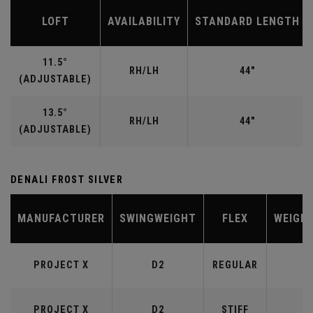
LOFT
AVAILABILITY
STANDARD LENGTH
11.5°
RH/LH
44"
(ADJUSTABLE)
13.5°
RH/LH
44"
(ADJUSTABLE)
DENALI FROST SILVER
MANUFACTURER
SWINGWEIGHT
FLEX
WEIGH
PROJECT X
D2
REGULAR
5
PROJECT X
D2
STIFF
6