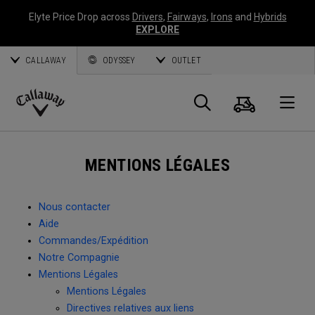
Elyte Price Drop across
Drivers
,
Fairways
,
Irons
and
Hybrids
EXPLORE
CALLAWAY
ODYSSEY
OUTLET
Panier
Recherch
O
Callaway
Golf
MENTIONS LÉGALES
Nous contacter
Aide
Commandes/Expédition
Notre Compagnie
Mentions Légales
Mentions Légales
Directives relatives aux liens