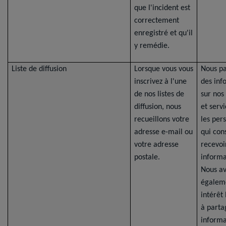
que l'incident est
correctement
enregistré et qu'il
y remédie.
Liste de diffusion
Lorsque vous vous
Nous p
inscrivez à l'une
des inf
de nos listes de
sur nos
diffusion, nous
et serv
recueillons votre
les per
adresse e-mail ou
qui con
votre adresse
recevoi
postale.
informa
Nous a
égalem
intérêt
à parta
informa