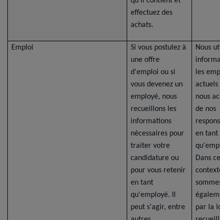
qu'il contient et
effectuez des
achats.
Emploi
Si vous postulez à
Nous uti
une offre
informa
d'emploi ou si
les emp
vous devenez un
actuels
employé, nous
nous ac
recueillons les
de nos
informations
respons
nécessaires pour
en tant
traiter votre
qu'empl
candidature ou
Dans ce
pour vous retenir
context
en tant
somme
qu'employé. Il
égalem
peut s'agir, entre
par la l
autres,
recueill