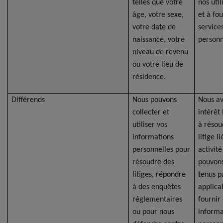
telles que votre
nos util
âge, votre sexe,
et à fou
votre date de
service
naissance, votre
personn
niveau de revenu
ou votre lieu de
résidence.
Différends
Nous pouvons
Nous a
collecter et
intérêt
utiliser vos
à résou
informations
litige l
personnelles pour
activité
résoudre des
pouvons
litiges, répondre
tenus pa
à des enquêtes
applica
réglementaires
fournir
ou pour nous
informa