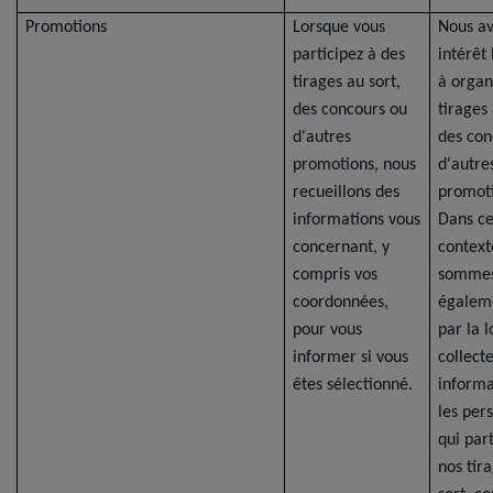
Promotions
Lorsque vous
Nous a
participez à des
intérêt
tirages au sort,
à organ
des concours ou
tirages 
d'autres
des con
promotions, nous
d'autre
recueillons des
promoti
informations vous
Dans ce
concernant, y
context
compris vos
somme
coordonnées,
égalem
pour vous
par la l
informer si vous
collect
êtes sélectionné.
informa
les per
qui par
nos tir