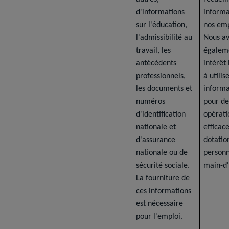
d'informations
informa
sur l'éducation,
nos emp
l'admissibilité au
Nous a
travail, les
égalem
antécédents
intérêt
professionnels,
à utilis
les documents et
informa
numéros
pour de
d'identification
opérati
nationale et
efficac
d'assurance
dotatio
nationale ou de
personn
sécurité sociale.
main-d
La fourniture de
ces informations
est nécessaire
pour l'emploi.