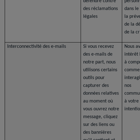
défendre contre
personn
des réclamations
dans le
légales
la prév
de la d
de la cr
Interconnectivité des e-mails
Si vous recevez
Nous a
des e-mails de
intérêt
notre part, nous
à comp
utilisons certains
commen
outils pour
interag
capturer des
nos
données relatives
commun
au moment où
à votre
vous ouvrez notre
intentio
message, cliquez
sur des liens ou
des bannières