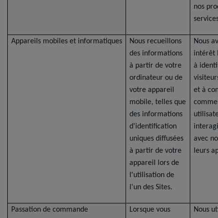
nos pro
services
Appareils mobiles et informatiques
Nous recueillons
Nous a
des informations
intérêt
à partir de votre
à identi
ordinateur ou de
visiteu
votre appareil
et à c
mobile, telles que
commen
des informations
utilisat
d'identification
interag
uniques diffusées
avec no
à partir de votre
leurs ap
appareil lors de
l'utilisation de
l'un des Sites.
Passation de commande
Lorsque vous
Nous ut