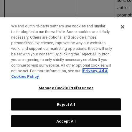
sort, c
autres
promoti
We and our third-party partners use cookies and similar
Recherche et analytique
Nous utilisons les
Nous a
technologies to run the website. Some cookies are strictly
informations
intérêt
necessary. Others are optional and provide a more
personalized experience, improve the way our websites
personnelles que
à analy
work, and support our marketing operations; these will only
vous fournissez
compor
be set with your consent. By clicking the ‘Reject All' button
pour effectuer
et les 
you are agreeing to only strictly necessary cookies if you
continue to visit our website. All other optional cookies will
des recherches et
des clie
not be set. For more information, see our
Privacy, Ad &
des analyses et
visiteur
Cookies Policy
pour mesurer
nous ai
l'efficacité de nos
dévelo
Manage Cookie Preferences
efforts de
nouvea
marketing en
produit
Reject All
ligne et hors ligne
services
et pour
amélior
Accept All
développer des
expéri