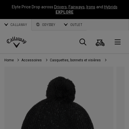
Elyte Price Drop across
Drivers
,
Fairways
,
Irons
and
Hybrids
EXPLORE
CALLAWAY
ODYSSEY
OUTLET
Panier
Recherch
O
Callaway
Golf
Home
Accessoires
Casquettes, bonnets et visières