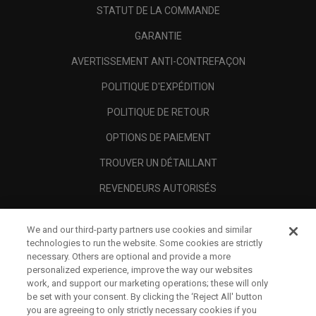
STATUT DE LA COMMANDE
GARANTIE
AVERTISSEMENT ANTI-CONTREFAÇON
POLITIQUE D'EXPÉDITION
POLITIQUE DE RETOUR
OPTIONS DE PAIEMENT
TROUVER UN DÉTAILLANT
REVENDEURS AUTORISÉS
SCAM AWARENESS
We and our third-party partners use cookies and similar
A PROPOS
technologies to run the website. Some cookies are strictly
necessary. Others are optional and provide a more
MENTIONS LÉGALES
personalized experience, improve the way our websites
work, and support our marketing operations; these will only
be set with your consent. By clicking the ‘Reject All' button
you are agreeing to only strictly necessary cookies if you