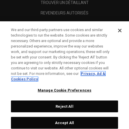
TROUVER UN DÉTAILLANT
REVENDEURS AUTORISÉS
SCAM AWARENESS
We and our third-party partners use cookies and similar
A PROPOS
technologies to run the website. Some cookies are strictly
necessary. Others are optional and provide a more
MENTIONS LÉGALES
personalized experience, improve the way our websites
work, and support our marketing operations; these will only
be set with your consent. By clicking the ‘Reject All' button
you are agreeing to only strictly necessary cookies if you
continue to visit our website. All other optional cookies will
not be set. For more information, see our
Privacy, Ad &
Cookies Policy
Manage Cookie Preferences
Reject All
©
2026
Topgolf Callaway Brands.
Accept All
Tech
CONFIGURE
All rights reserved.