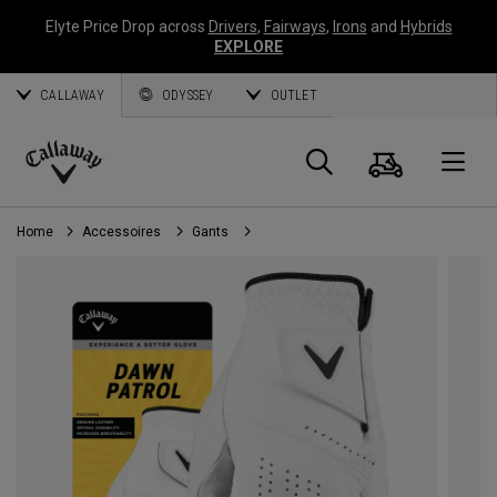
Elyte Price Drop across
Drivers
,
Fairways
,
Irons
and
Hybrids
EXPLORE
CALLAWAY
ODYSSEY
OUTLET
Panier
Recherch
O
Callaway
Golf
Home
Accessoires
Gants