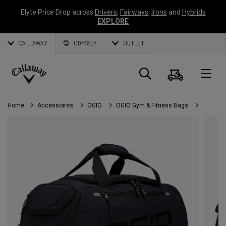
Elyte Price Drop across
Drivers
,
Fairways
,
Irons
and
Hybrids
EXPLORE
CALLAWAY
ODYSSEY
OUTLET
Panier
Recherch
O
Callaway
Golf
Home
Accessoires
OGIO
OGIO Gym & Fitness Bags