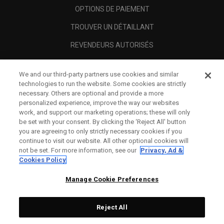
OPTIONS DE PAIEMENT
TROUVER UN DÉTAILLANT
REVENDEURS AUTORISÉS
SCAM AWARENESS
We and our third-party partners use cookies and similar
A PROPOS
technologies to run the website. Some cookies are strictly
necessary. Others are optional and provide a more
MENTIONS LÉGALES
personalized experience, improve the way our websites
work, and support our marketing operations; these will only
be set with your consent. By clicking the ‘Reject All' button
you are agreeing to only strictly necessary cookies if you
continue to visit our website. All other optional cookies will
not be set. For more information, see our
Privacy, Ad &
Cookies Policy
Manage Cookie Preferences
Reject All