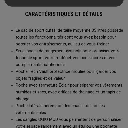
Vault, le tapis de change escamotable, ses multiples
méthodes de transport et un système de ventilation, ce sac
CARACTÉRISTIQUES ET DÉTAILS
duffel est prêt à tout.
Le sac de sport duffel de taille moyenne 35 litres possède
toutes les fonctionnalités dont vous avez besoin pour
booster vos entraînements, au lieu de vous freiner
Six espaces de rangement distincts pour organiser votre
tenue de sport, votre matériel, vos accessoires et vos
compléments nutritionnels.
Poche Tech Vault protectrice moulée pour garder vos
objets fragiles et de valeur
Poche avec fermeture Éclair pour séparer vos vêtements
humides et secs, avec orifices de drainage et un tapis de
change
Poche latérale aérée pour les chaussures ou les
vêtements sales
Les sangles OGIO MOD vous permettent de personnaliser
votre espace rangement avec un étui ou une pochette